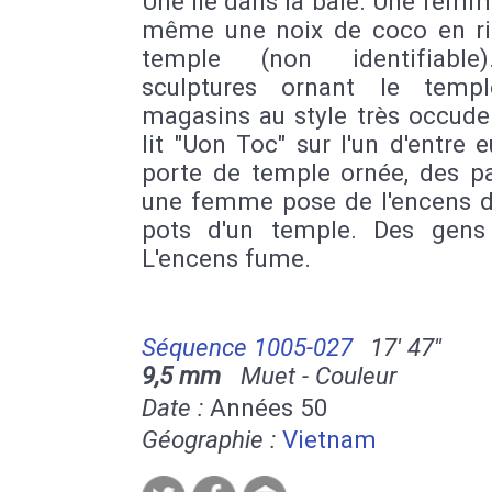
Une île dans la baie. Une femm
même une noix de coco en ri
temple (non identifiable
sculptures ornant le temp
magasins au style très occude
lit "Uon Toc" sur l'un d'entre 
porte de temple ornée, des pa
une femme pose de l'encens d
pots d'un temple. Des gens 
L'encens fume.
Séquence 1005-027
17' 47''
9,5 mm
Muet - Couleur
Date :
Années 50
Géographie :
Vietnam