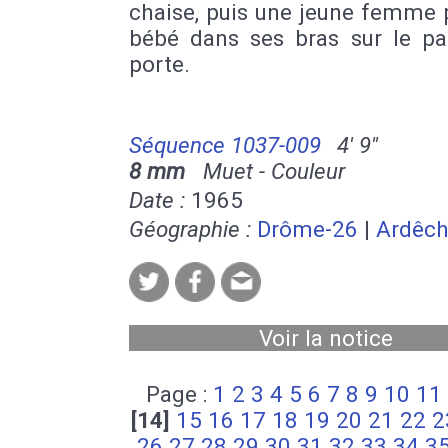
chaise, puis une jeune femme 
bébé dans ses bras sur le pa
porte.
Séquence 1037-009
4' 9''
8 mm
Muet - Couleur
Date :
1965
Géographie :
Drôme-26
|
Ardêch
Voir la notice
Page :
1
2
3
4
5
6
7
8
9
10
11
[14]
15
16
17
18
19
20
21
22
2
26
27
28
29
30
31
32
33
34
3