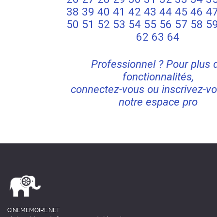
38
39
40
41
42
43
44
45
46
4
50
51
52
53
54
55
56
57
58
5
62
63
64
Professionnel ? Pour plus 
fonctionnalités,
connectez-vous ou inscrivez-vo
notre espace pro
CINEMEMOIRE.NET