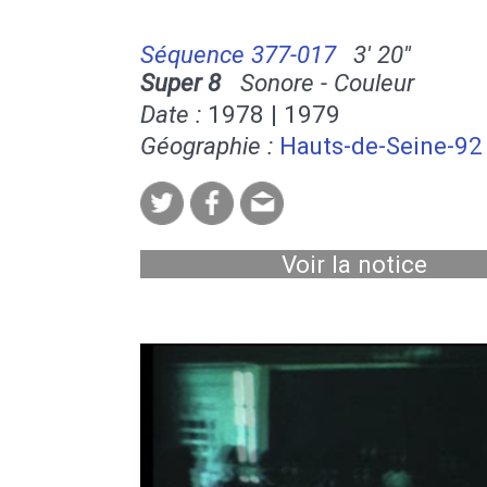
Séquence 377-017
3' 20''
Super 8
Sonore - Couleur
Date :
1978 | 1979
Géographie :
Hauts-de-Seine-92
Voir la notice