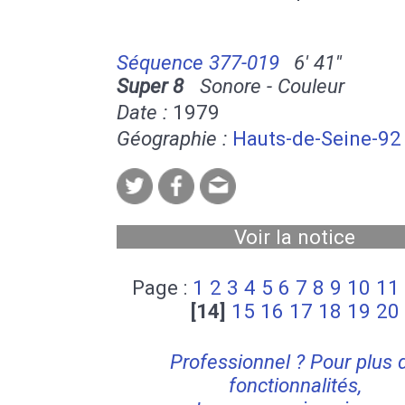
Séquence 377-019
6' 41''
Super 8
Sonore - Couleur
Date :
1979
Géographie :
Hauts-de-Seine-92
Voir la notice
Page :
1
2
3
4
5
6
7
8
9
10
11
[14]
15
16
17
18
19
20
Professionnel ? Pour plus 
fonctionnalités,