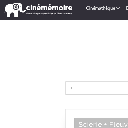
Cinémathèque
Scierie + Fleu