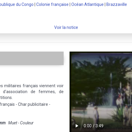
publique du Congo
|
Colonie française
|
Océan Atlantique
|
Brazzaville
Voir la notice
s militaires français viennent voir
rs, d'association de femmes, de
titions.
français - Char publicitaire -
 mm
Muet - Couleur