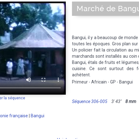
Marché de Bang
Bangui, il y a beaucoup de monde 
toutes les époques. Gros plan sur u
Un policier fait la circulation au m
marchands sont installés au coin
Bangui, étals de fruits et légumes
cuisine. Ce sont surtout des
achètent.
Primeur - Africain - GP - Bangui
er la séquence
Séquence 306-005
3' 43''
8 mm
M
onie française
|
Bangui