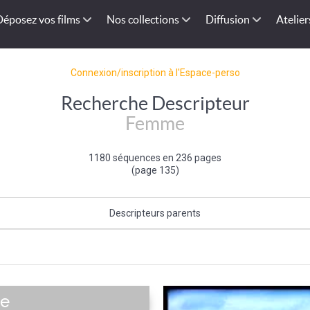
Déposez vos films
Nos collections
Diffusion
Atelier
Connexion/inscription à l'Espace-perso
Recherche Descripteur
Femme
1180 séquences en 236 pages
(page 135)
Descripteurs parents
Sexe (de l'individu)
|
Individu et groupe social
ve