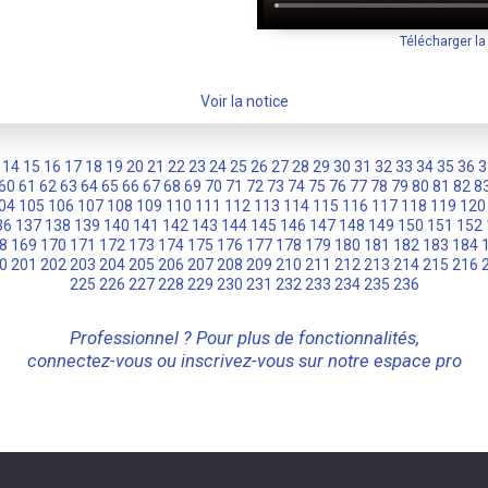
Télécharger l
Voir la notice
14
15
16
17
18
19
20
21
22
23
24
25
26
27
28
29
30
31
32
33
34
35
36
3
60
61
62
63
64
65
66
67
68
69
70
71
72
73
74
75
76
77
78
79
80
81
82
8
04
105
106
107
108
109
110
111
112
113
114
115
116
117
118
119
120
36
137
138
139
140
141
142
143
144
145
146
147
148
149
150
151
152
8
169
170
171
172
173
174
175
176
177
178
179
180
181
182
183
184
0
201
202
203
204
205
206
207
208
209
210
211
212
213
214
215
216
225
226
227
228
229
230
231
232
233
234
235
236
Professionnel ? Pour plus de fonctionnalités,
connectez-vous ou inscrivez-vous sur notre espace pro