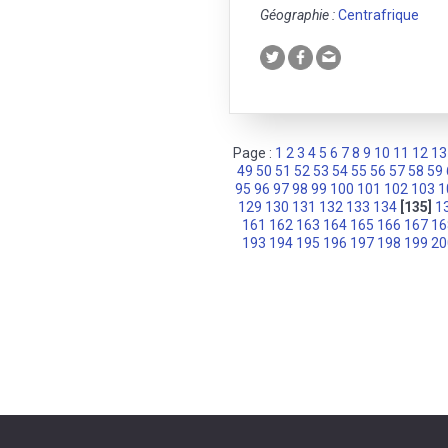
Géographie :
Centrafrique
Page :
1
2
3
4
5
6
7
8
9
10
11
12
13
49
50
51
52
53
54
55
56
57
58
59
95
96
97
98
99
100
101
102
103
1
129
130
131
132
133
134
[135]
1
161
162
163
164
165
166
167
16
193
194
195
196
197
198
199
20