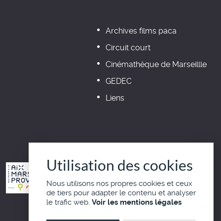
Archives films paca
Circuit court
Cinémathèque de Marseillle
GEDEC
Liens
Utilisation des cookies
Nous utilisons nos propres cookies et ceux
de tiers pour adapter le contenu et analyser
le trafic web.
Voir les mentions légales
Haut de page