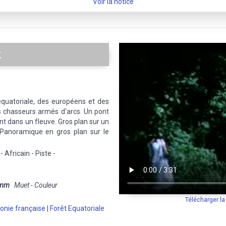
Voir la notice
t
équatoriale, des européens et des
s chasseurs armés d'arcs. Un pont
nt dans un fleuve. Gros plan sur un
e. Panoramique en gros plan sur le
 Africain - Piste -
 mm
Muet - Couleur
Télécharger l
onie française
|
Forêt Equatoriale