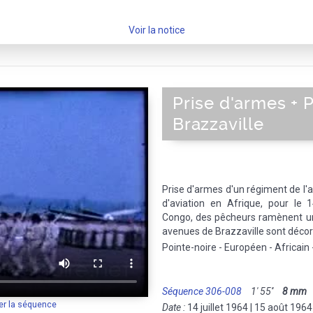
Voir la notice
Prise d'armes + 
Brazzaville
Prise d'armes d'un régiment de l'a
d'aviation en Afrique, pour le 1
Congo, des pêcheurs ramènent un
avenues de Brazzaville sont déco
Pointe-noire - Européen - Africain
Séquence 306-008
1' 55''
8 mm
M
er la séquence
Date :
14 juillet 1964 | 15 août 1964