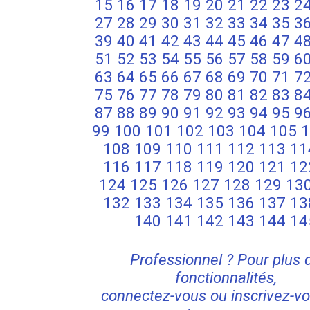
15
16
17
18
19
20
21
22
23
2
27
28
29
30
31
32
33
34
35
3
39
40
41
42
43
44
45
46
47
4
51
52
53
54
55
56
57
58
59
6
63
64
65
66
67
68
69
70
71
7
75
76
77
78
79
80
81
82
83
8
87
88
89
90
91
92
93
94
95
9
99
100
101
102
103
104
105
1
108
109
110
111
112
113
11
116
117
118
119
120
121
12
124
125
126
127
128
129
13
132
133
134
135
136
137
13
140
141
142
143
144
14
Professionnel ? Pour plus 
fonctionnalités,
connectez-vous ou inscrivez-vo