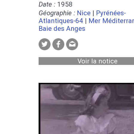
Date :
1958
Géographie :
Nice
|
Pyrénées-
Atlantiques-64
|
Mer Méditerra
Baie des Anges
Voir la notice