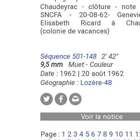
Chaudeyrac - clôture - note 
SNCFA - 20-08-62- Genevi
Elisabeth Ricard à Chau
(colonie de vacances)
Séquence 501-148
2' 42''
9,5 mm
Muet - Couleur
Date :
1962 | 20 août 1962
Géographie :
Lozère-48
Voir la notice
Page :
1
2
3
4
5
6
7
8
9
10
11
1