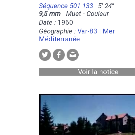
Séquence 501-133
5' 24''
9,5 mm
Muet - Couleur
Date :
1960
Géographie :
Var-83
|
Mer
Méditerranée
Voir la notice