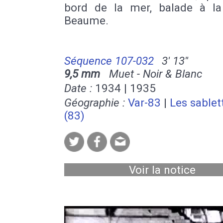
bord de la mer, balade à la
Beaume.
Séquence 107-032
3' 13''
9,5 mm
Muet - Noir & Blanc
Date :
1934 | 1935
Géographie :
Var-83
|
Les sablet
(83)
Voir la notice