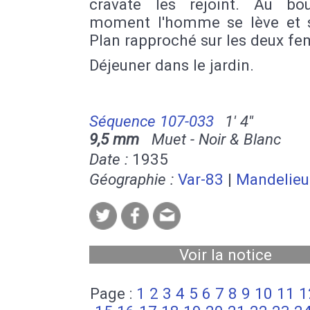
cravate les rejoint. Au bo
moment l'homme se lève et s
Plan rapproché sur les deux f
Déjeuner dans le jardin.
Séquence 107-033
1' 4''
9,5 mm
Muet - Noir & Blanc
Date :
1935
Géographie :
Var-83
|
Mandelieu
Voir la notice
Page :
1
2
3
4
5
6
7
8
9
10
11
1