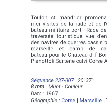
Toulon st mandrier promen
mer visites de la rade et de l
bateau militaire port - Rade d
traversée touristique vue d'e
des navires de guerres cassis
marseille et camp de car
bateau pour le Chateau d'If Bo
Pianottoli Sartene calvi Corse 
Séquence 237-007
20' 37''
8 mm
Muet - Couleur
Date :
1967
Géographie :
Corse
|
Marseille
|