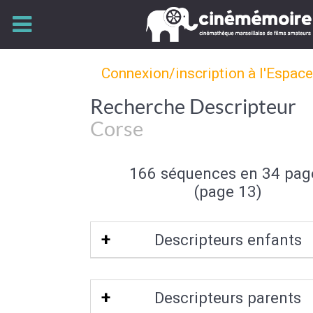
Connexion/inscription à l'Espac
Recherche Descripteur
Corse
166 séquences en 34 pag
(page 13)
Descripteurs enfants
Corse-du-Sud-20B
|
Haute-Corse-20A
Descripteurs parents
Bonifacio
|
Corte