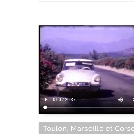
Sud-Est de la France
|
France
|
Sud de 
|
Europe de l'Ouest
|
Union Européenne
Toulon, Marseille et Cors