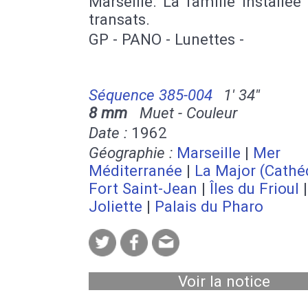
Marseille. La famille installée
transats.
GP - PANO - Lunettes -
Séquence 385-004
1' 34''
8 mm
Muet - Couleur
Date :
1962
Géographie :
Marseille
|
Mer
Méditerranée
|
La Major (Cathé
Fort Saint-Jean
|
Îles du Frioul
Joliette
|
Palais du Pharo
Voir la notice