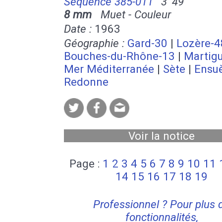
Séquence 385-011
3' 49''
8 mm
Muet - Couleur
Date :
1963
Géographie :
Gard-30
|
Lozère-4
Bouches-du-Rhône-13
|
Martig
Mer Méditerranée
|
Sète
|
Ensuè
Redonne
Voir la notice
Page :
1
2
3
4
5
6
7
8
9
10
11
14
15
16
17
18
19
Professionnel ? Pour plus 
fonctionnalités,