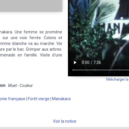
anakara. Une femme se promène
s sur une voie ferrée. Colons et
 femme blanche va au marché. Vie
ure par le bac. Grimper aux arbres.
omenade en famille. Visite d'une
Télécharger l
 mm
Muet - Couleur
onie française
|
Forêt vierge
|
Manakara
Voir la notice