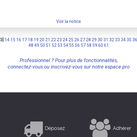
Voir la notice
13]
14
15
16
17
18
19
20
21
22
23
24
25
26
27
28
29
30
31
32
33
34
35
3
48
49
50
51
52
53
54
55
56
57
58
59
60
61
Professionnel ? Pour plus de fonctionnalités,
connectez-vous ou inscrivez-vous sur notre espace pro
Déposez
Adhérer