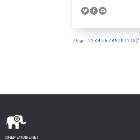
Page :
1
2
3
4
5
6
7
8
9
10
11
12
[
CINEMEMOIRE.NET