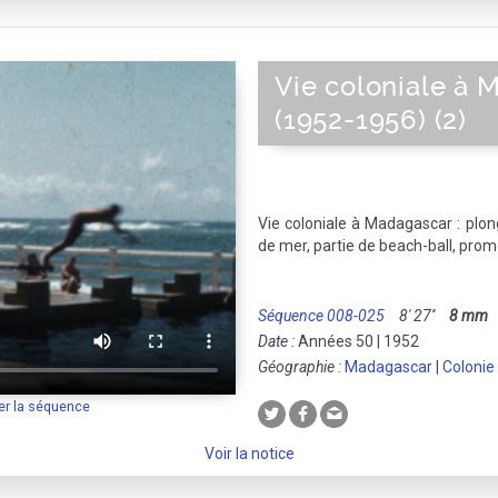
Vie coloniale à 
(1952-1956) (2)
Vie coloniale à Madagascar : plon
de mer, partie de beach-ball, prom
Séquence 008-025
8' 27''
8 mm
M
Date :
Années 50 | 1952
Géographie :
Madagascar
|
Colonie
er la séquence
Voir la notice