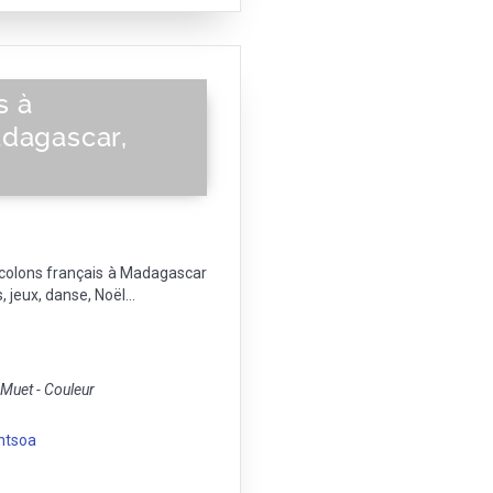
s à
adagascar,
 colons français à Madagascar
 jeux, danse, Noël...
uet - Couleur
ntsoa