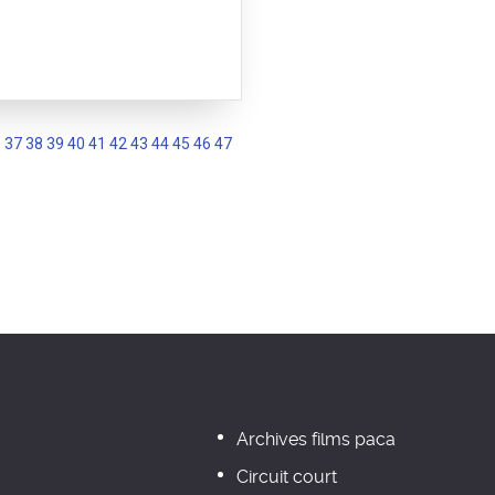
6
37
38
39
40
41
42
43
44
45
46
47
Archives films paca
Circuit court