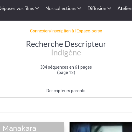
Déposez vos films
Nos collections
Diffusion
Atelier
Connexion/inscription à l'Espace-perso
Recherche Descripteur
Indigène
304 séquences en 61 pages
(page 13)
Descripteurs parents
Autochtone
|
Origine (de l'individu)
|
Individu et groupe social
 à Manakara