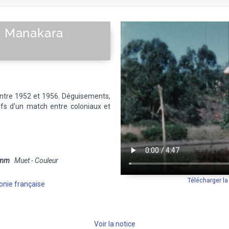
 à Manakara
)
entre 1952 et 1956. Déguisements,
ifs d'un match entre coloniaux et
 mm
Muet - Couleur
Télécharger l
onie française
Voir la notice