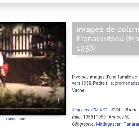
Images de colon
Fianarantsoa (M
1958)
Diverses images d'une famille de
vers 1958. Petite fille, promenades,
Vache
Séquence 008-031
8' 34''
8 mm
M
Date :
1958 | 1959 | Années 60
er la séquence
Géographie :
Madagascar
|
Fianara