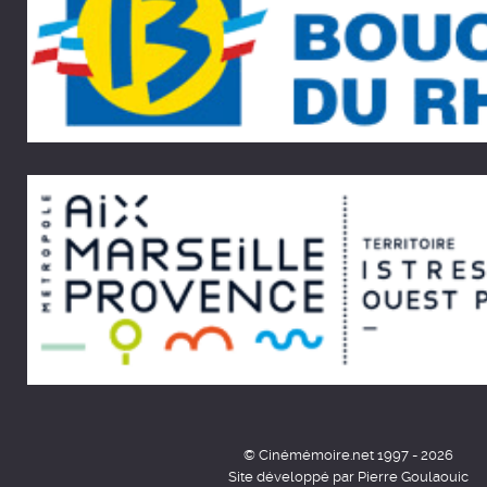
© Cinémémoire.net 1997 - 2026
Site développé par Pierre Goulaouic