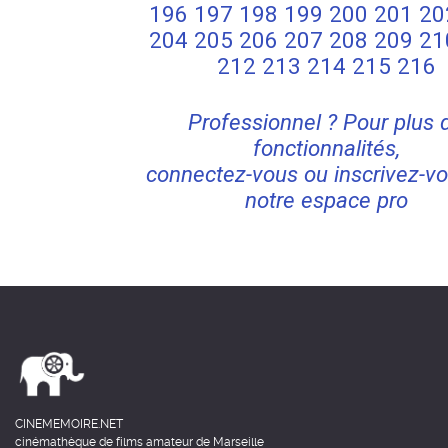
196
197
198
199
200
201
20
204
205
206
207
208
209
21
212
213
214
215
216
Professionnel ? Pour plus 
fonctionnalités,
connectez-vous ou inscrivez-vo
notre espace pro
CINEMEMOIRE.NET
cinémathèque de films amateur de Marseille