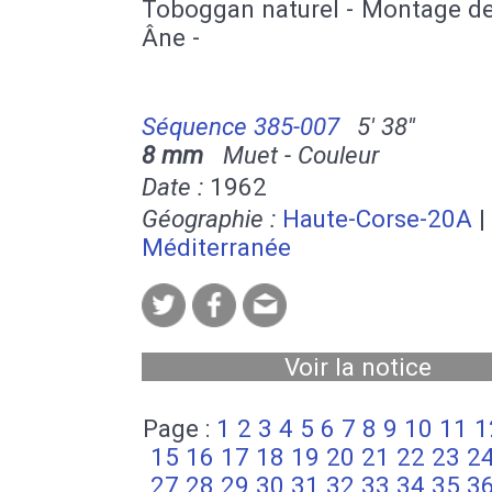
Toboggan naturel - Montage de
Âne -
Séquence 385-007
5' 38''
8 mm
Muet - Couleur
Date :
1962
Géographie :
Haute-Corse-20A
|
Méditerranée
Voir la notice
Page :
1
2
3
4
5
6
7
8
9
10
11
1
15
16
17
18
19
20
21
22
23
2
27
28
29
30
31
32
33
34
35
3