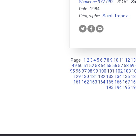
Séquence 377-092
3' 15''
Su
Date :
1984
Géographie :
Saint-Tropez
Page :
1
2
3
4
5
6
7
8
9
10
11
12
13
49
50
51
52
53
54
55
56
57
58
59
95
96
97
98
99
100
101
102
103
1
129
130
131
132
133
134
135
13
161
162
163
164
165
166
167
16
193
194
195
19