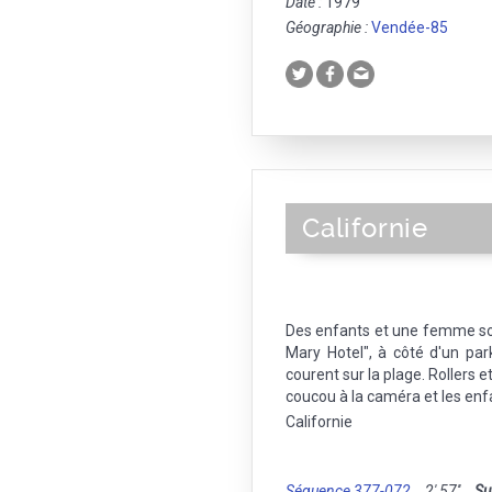
Date :
1979
Géographie :
Vendée-85
Californie
Des enfants et une femme so
Mary Hotel", à côté d'un par
courent sur la plage. Rollers e
coucou à la caméra et les enfa
Californie
Séquence 377-072
2' 57''
Su