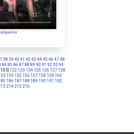
a séquence
7
38
39
40
41
42
43
44
45
46
47
48
3
84
85
86
87
88
89
90
91
92
93
94
[121]
122
123
124
125
126
127
128
153
154
155
156
157
158
159
160
185
186
187
188
189
190
191
192
213
214
215
216