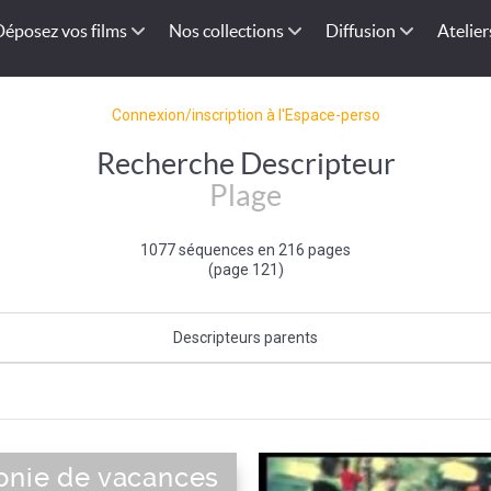
Déposez vos films
Nos collections
Diffusion
Atelier
Connexion/inscription à l'Espace-perso
Recherche Descripteur
Plage
1077 séquences en 216 pages
(page 121)
Descripteurs parents
Bord de mer
|
Mer et océan
|
Type de paysage
onie de vacances