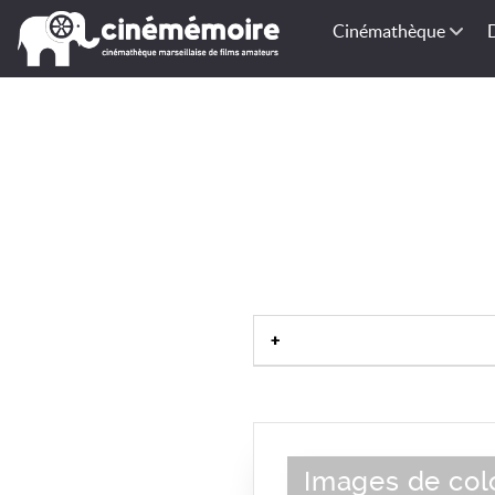
Cinémathèque
Images de col