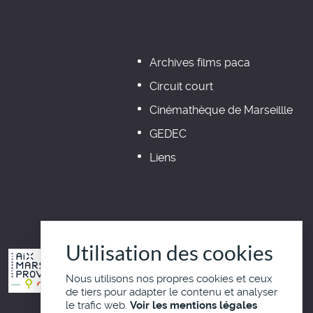
Archives films paca
Circuit court
Cinémathèque de Marseillle
GEDEC
Liens
Utilisation des cookies
Nous utilisons nos propres cookies et ceux
de tiers pour adapter le contenu et analyser
le trafic web.
Voir les mentions légales