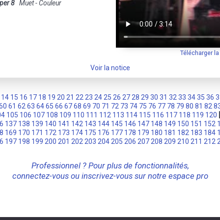
per 8
Muet - Couleur
Télécharger l
Voir la notice
14
15
16
17
18
19
20
21
22
23
24
25
26
27
28
29
30
31
32
33
34
35
36
3
60
61
62
63
64
65
66
67
68
69
70
71
72
73
74
75
76
77
78
79
80
81
82
8
04
105
106
107
108
109
110
111
112
113
114
115
116
117
118
119
120
6
137
138
139
140
141
142
143
144
145
146
147
148
149
150
151
152
8
169
170
171
172
173
174
175
176
177
178
179
180
181
182
183
184
6
197
198
199
200
201
202
203
204
205
206
207
208
209
210
211
212
Professionnel ? Pour plus de fonctionnalités,
connectez-vous ou inscrivez-vous sur notre espace pro