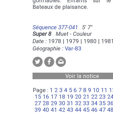
gonflables. Enfants sur le
Bateaux de plaisance.
Séquence 377-041
5' 7''
Super 8
Muet - Couleur
Date :
1978 | 1979 | 1980 | 198
Géographie :
Var-83
Voir la notice
Page :
1
2
3
4
5
6
7
8
9
10
11
1
15
16
17
18
19
20
21
22
23
2
27
28
29
30
31
32
33
34
35
3
39
40
41
42
43
44
45
46
47
4