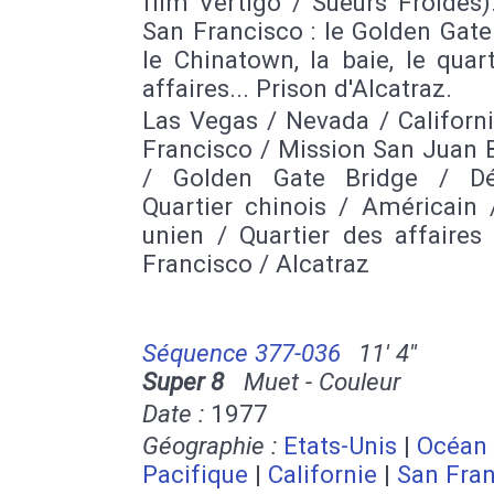
film Vertigo / Sueurs Froides)
San Francisco : le Golden Gate
le Chinatown, la baie, le quar
affaires... Prison d'Alcatraz.
Las Vegas / Nevada / Californ
Francisco / Mission San Juan 
/ Golden Gate Bridge / Dé
Quartier chinois / Américain 
unien / Quartier des affaires
Francisco / Alcatraz
Séquence 377-036
11' 4''
Super 8
Muet - Couleur
Date :
1977
Géographie :
Etats-Unis
|
Océan
Pacifique
|
Californie
|
San Fra