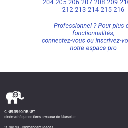
204
205
206
207
208
209
21
212
213
214
215
216
Professionnel ? Pour plus 
fonctionnalités,
connectez-vous ou inscrivez-vo
notre espace pro
CINEMEMOIRE.NET
cinémathèque de films amateur de Marseille
11, rue du Commandant Mages