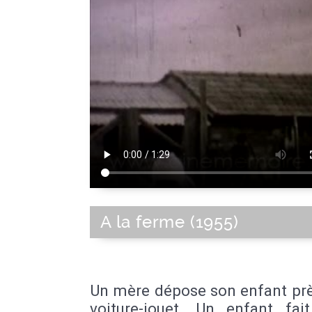
A la ferme (1955)
Un mère dépose son enfant prè
voiture-jouet. Un enfant fai