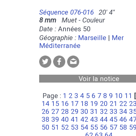
Séquence 076-016
20' 4''
8 mm
Muet - Couleur
Date :
Années 50
Géographie :
Marseille
|
Mer
Méditerranée
Voir la notice
Page :
1
2
3
4
5
6
7
8
9
10
11
14
15
16
17
18
19
20
21
22
2
26
27
28
29
30
31
32
33
34
3
38
39
40
41
42
43
44
45
46
4
50
51
52
53
54
55
56
57
58
5
62
63
64