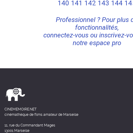
140
141
142
143
144
14
Professionnel ? Pour plus 
fonctionnalités,
connectez-vous ou inscrivez-vo
notre espace pro
CINEMEMOIRE.NET
cinémathèque de films amateur de Marseille
11, rue du Commandant Mages
13001 Marseille