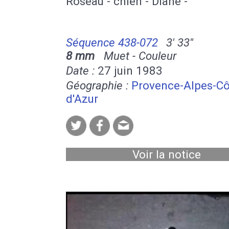
Roseau - chien - Diane -
Séquence 438-072
3' 33''
8 mm
Muet - Couleur
Date :
27 juin 1983
Géographie :
Provence-Alpes-Cô
d'Azur
Voir la notice