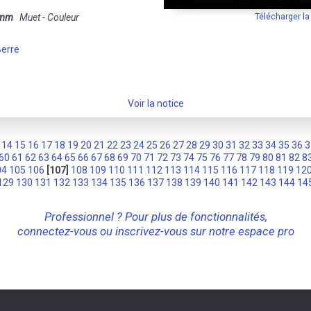
Télécharger l
 mm
Muet - Couleur
Berre
Voir la notice
14
15
16
17
18
19
20
21
22
23
24
25
26
27
28
29
30
31
32
33
34
35
36
3
60
61
62
63
64
65
66
67
68
69
70
71
72
73
74
75
76
77
78
79
80
81
82
8
04
105
106
[107]
108
109
110
111
112
113
114
115
116
117
118
119
12
129
130
131
132
133
134
135
136
137
138
139
140
141
142
143
144
14
Professionnel ? Pour plus de fonctionnalités,
connectez-vous ou inscrivez-vous sur notre espace pro