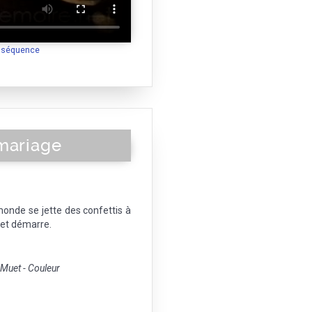
a séquence
 mariage
monde se jette des confettis à
 et démarre.
uet - Couleur