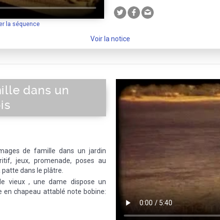
er la séquence
Voir la notice
ille dans un
is
Images de famille dans un jardin
ritif, jeux, promenade, poses au
 patte dans le plâtre.
le vieux , une dame dispose un
 en chapeau attablé note bobine: