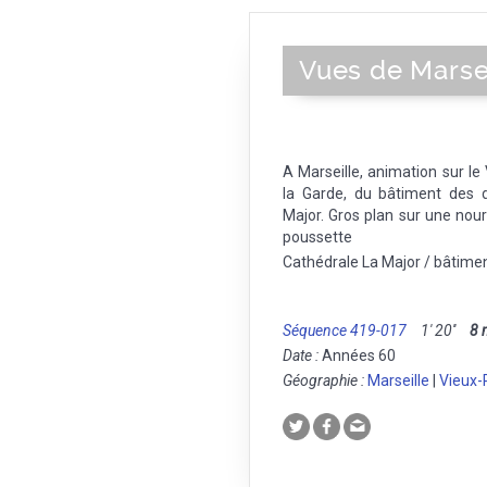
Vues de Marse
A Marseille, animation sur l
la Garde, du bâtiment des 
Major. Gros plan sur une nour
poussette
Cathédrale La Major / bâtime
Séquence 419-017
1' 20''
8
Date :
Années 60
Géographie :
Marseille
|
Vieux-