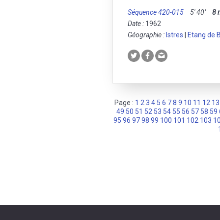
Séquence 420-015
5' 40''
8
Date :
1962
Géographie :
Istres
|
Etang de 
Page :
1
2
3
4
5
6
7
8
9
10
11
12
13
49
50
51
52
53
54
55
56
57
58
59
95
96
97
98
99
100
101
102
103
1