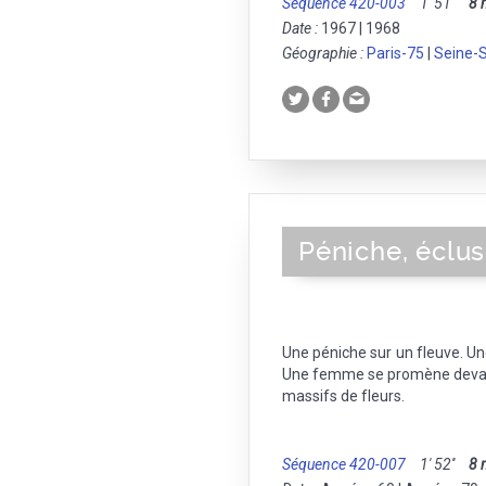
Séquence 420-003
1' 51''
8
Date :
1967 | 1968
Géographie :
Paris-75
|
Seine-S
Péniche, éclus
Une péniche sur un fleuve. Un
Une femme se promène devant
massifs de fleurs.
Séquence 420-007
1' 52''
8