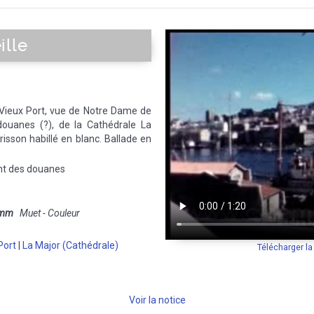
ille
e Vieux Port, vue de Notre Dame de
douanes (?), de la Cathédrale La
risson habillé en blanc. Ballade en
nt des douanes
 mm
Muet - Couleur
Port
|
La Major (Cathédrale)
Télécharger l
Voir la notice