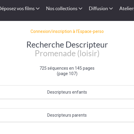
Déposez vos films
Nos collections
Diffusion
Atelier
Connexion/inscription à l'Espace-perso
Recherche Descripteur
Promenade (loisir)
725 séquences en 145 pages
(page 107)
Descripteurs enfants
Promenade équestre
Descripteurs parents
Loisir de plein air
|
Activité de loisir
|
Loisir