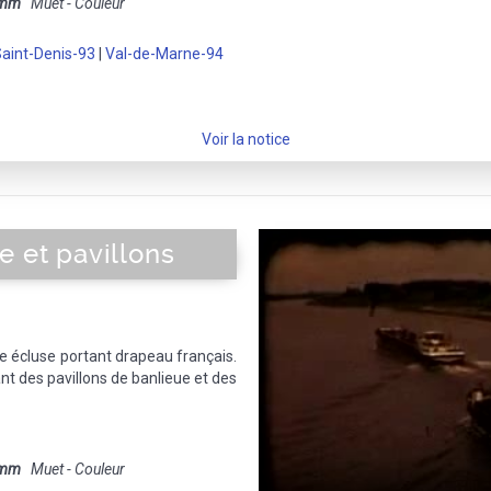
 mm
Muet - Couleur
aint-Denis-93
|
Val-de-Marne-94
Voir la notice
e et pavillons
e écluse portant drapeau français.
 des pavillons de banlieue et des
 mm
Muet - Couleur