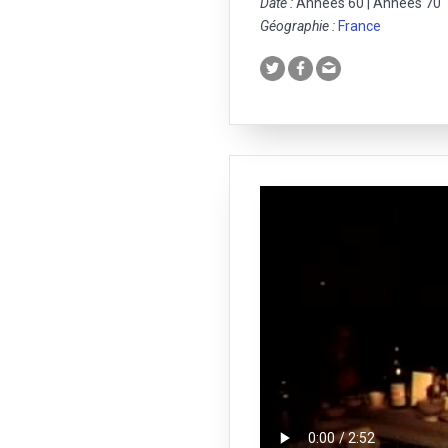
Date :
Années 60 | Années 70
Géographie :
France