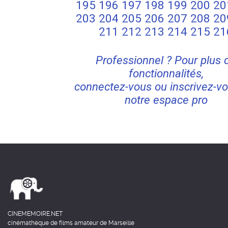
195
196
197
198
199
200
20
203
204
205
206
207
208
20
211
212
213
214
215
21
Professionnel ? Pour plus 
fonctionnalités,
connectez-vous ou inscrivez-vo
notre espace pro
CINEMEMOIRE.NET
cinémathèque de films amateur de Marseille