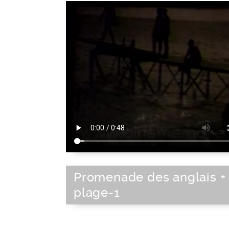
Promenade des anglais +
plage-1