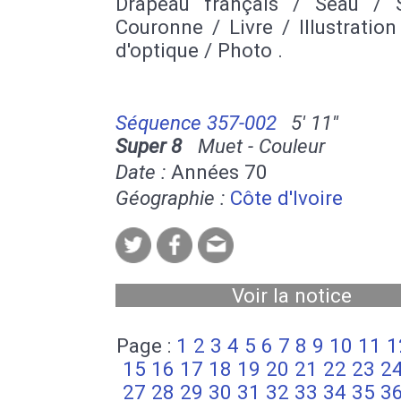
Drapeau français / Seau / 
Couronne / Livre / Illustration
d'optique / Photo .
Séquence 357-002
5' 11''
Super 8
Muet - Couleur
Date :
Années 70
Géographie :
Côte d'Ivoire
Voir la notice
Page :
1
2
3
4
5
6
7
8
9
10
11
1
15
16
17
18
19
20
21
22
23
2
27
28
29
30
31
32
33
34
35
3