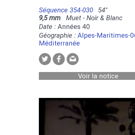
Séquence 354-030
54''
9,5 mm
Muet - Noir & Blanc
Date :
Années 40
Géographie :
Alpes-Maritimes-0
Méditerranée
Voir la notice