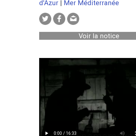
d'Azur
|
Mer Méditerranée
Voir la notice