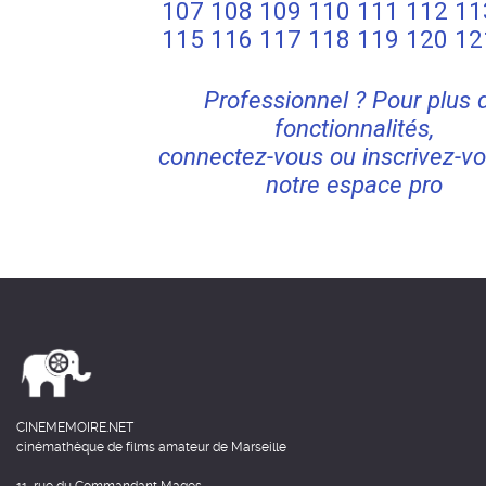
107
108
109
110
111
112
11
115
116
117
118
119
120
12
Professionnel ? Pour plus 
fonctionnalités,
connectez-vous ou inscrivez-vo
notre espace pro
CINEMEMOIRE.NET
cinémathèque de films amateur de Marseille