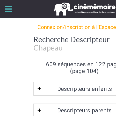
Connexion/inscription à l'Espac
Recherche Descripteur
Chapeau
609 séquences en 122 pa
(page 104)
Descripteurs enfants
Haut de forme
|
Chapeau melon
|
Cas
Descripteurs parents
Canotier
|
Chapeau de paille
|
Sombrer