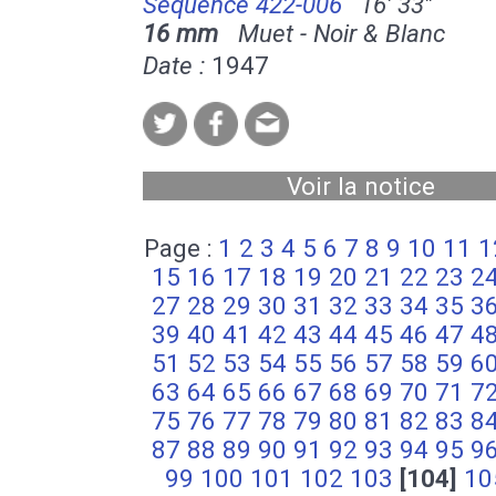
Séquence 422-006
16' 33''
16 mm
Muet - Noir & Blanc
Date :
1947
Voir la notice
Page :
1
2
3
4
5
6
7
8
9
10
11
1
15
16
17
18
19
20
21
22
23
2
27
28
29
30
31
32
33
34
35
3
39
40
41
42
43
44
45
46
47
4
51
52
53
54
55
56
57
58
59
6
63
64
65
66
67
68
69
70
71
7
75
76
77
78
79
80
81
82
83
8
87
88
89
90
91
92
93
94
95
9
99
100
101
102
103
[104]
10