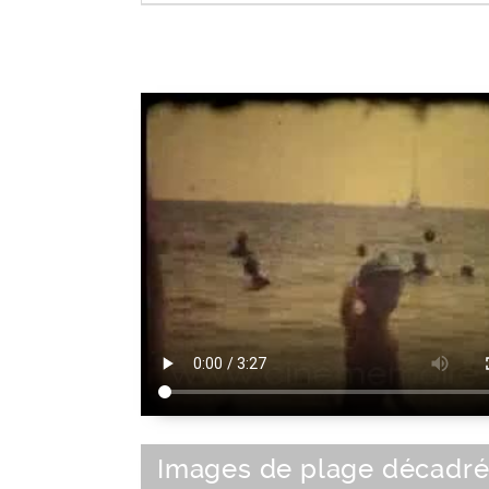
|
Bob
|
Cagoule
|
Béret
|
Bonnet
|
Ch
Chech
Parure
Images de plage décadr