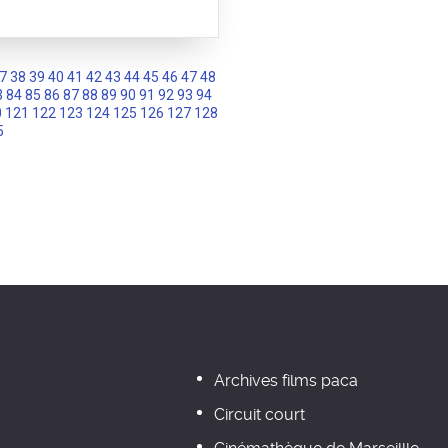
7
38
39
40
41
42
43
44
45
46
47
48
3
84
85
86
87
88
89
90
91
92
93
94
0
121
122
123
124
125
126
127
128
5
Archives films paca
Circuit court