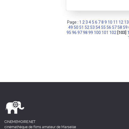
Page :
1
2
3
4
5
6
7
8
9
10
11
12
13
49
50
51
52
53
54
55
56
57
58
59
95
96
97
98
99
100
101
102
[103]
CINEMEMOIRE.NET
cinémathèque de films amateur de Marseille