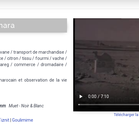
hara
avane / transport de marchandise /
e / citron / tissu / fourmi / vache /
ouareg / commerce / dromadaire /
marocain et observation de la vie
 mm
Muet - Noir & Blanc
Télécharger l
iznit
|
Goulimime