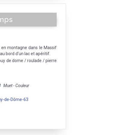
amps
 en montagne dans le Massif
u bord d'un lac et apéritif.
puy de dome / roulade / pierre
8
Muet - Couleur
uy-de-Dôme-63