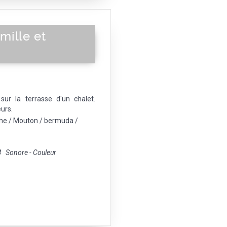
mille et
ur la terrasse d'un chalet.
urs.
che / Mouton / bermuda /
8
Sonore - Couleur