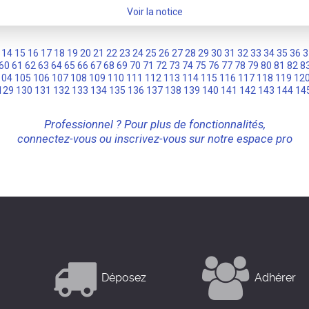
Voir la notice
14
15
16
17
18
19
20
21
22
23
24
25
26
27
28
29
30
31
32
33
34
35
36
3
60
61
62
63
64
65
66
67
68
69
70
71
72
73
74
75
76
77
78
79
80
81
82
8
104
105
106
107
108
109
110
111
112
113
114
115
116
117
118
119
12
129
130
131
132
133
134
135
136
137
138
139
140
141
142
143
144
14
Professionnel ? Pour plus de fonctionnalités,
connectez-vous ou inscrivez-vous sur notre espace pro
Déposez
Adhérer