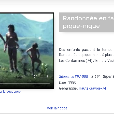
Randonnée en fa
pique-nique
Des enfants passent le temps s
Randonnée et pique-nique à plusie
Les Contamines (74) / Ennui / Va
Séquence 397-008
3' 19''
Super 
Date :
1980
Géographie :
Haute-Savoie-74
er la séquence
Voir la notice