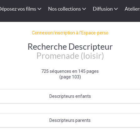
Déposez vos films
Nos collections
Diffusion
Atelier
Connexion/inscription à l'Espace-perso
Recherche Descripteur
Promenade (loisir)
725 séquences en 145 pages
(page 103)
Descripteurs enfants
Promenade équestre
Descripteurs parents
Loisir de plein air
|
Activité de loisir
|
Loisir