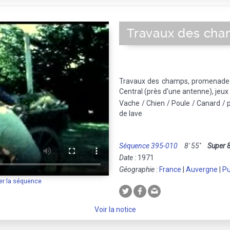
Travaux des ch
Travaux des champs, promenade
Central (près d'une antenne), jeux a
Vache / Chien / Poule / Canard / 
de lave
Séquence 395-010
8' 55''
Super 
Date :
1971
Géographie :
France
|
Auvergne
|
P
er la séquence
Voir la notice