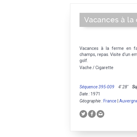
Vacances à l
Vacances à la ferme en fa
champs, repas. Visite d'un e
golf.
Vache / Cigarette
Séquence 395-009
4' 28''
Su
Date :
1971
Géographie :
France
|
Auvergn