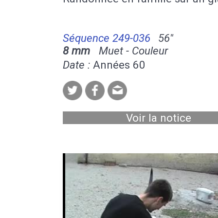
Séquence 249-036
56''
8 mm
Muet - Couleur
Date :
Années 60
Voir la notice