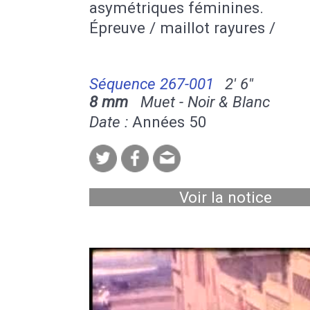
asymétriques féminines.
Épreuve / maillot rayures /
Séquence 267-001
2' 6''
8 mm
Muet - Noir & Blanc
Date :
Années 50
Voir la notice