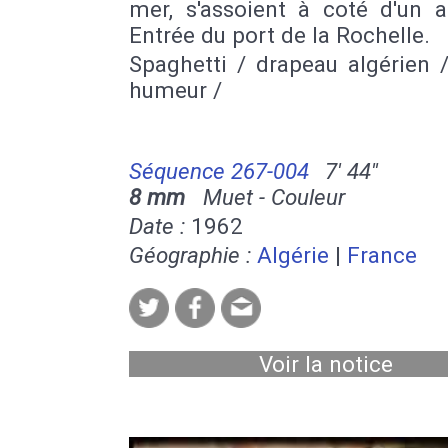
mer, s'assoient à coté d'un a
Entrée du port de la Rochelle.
Spaghetti / drapeau algérien 
humeur /
Séquence 267-004
7' 44''
8 mm
Muet - Couleur
Date :
1962
Géographie :
Algérie
|
France
Voir la notice