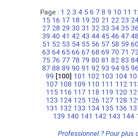
Page :
1
2
3
4
5
6
7
8
9
10
11
1
15
16
17
18
19
20
21
22
23
2
27
28
29
30
31
32
33
34
35
3
39
40
41
42
43
44
45
46
47
4
51
52
53
54
55
56
57
58
59
6
63
64
65
66
67
68
69
70
71
7
75
76
77
78
79
80
81
82
83
8
87
88
89
90
91
92
93
94
95
9
99
[100]
101
102
103
104
10
107
108
109
110
111
112
11
115
116
117
118
119
120
12
123
124
125
126
127
128
12
131
132
133
134
135
136
13
139
140
141
142
143
144
Professionnel ? Pour plus 