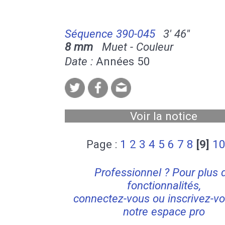
Séquence 390-045
3' 46''
8 mm
Muet - Couleur
Date :
Années 50
Voir la notice
Page :
1
2
3
4
5
6
7
8
[9]
1
Professionnel ? Pour plus 
fonctionnalités,
connectez-vous ou inscrivez-vo
notre espace pro