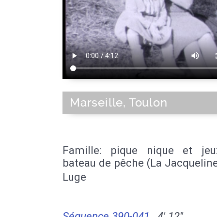
Marseille, Toulon
Famille: pique nique et jeu
bateau de pêche (La Jacquelin
Luge
Séquence 390-041
4' 12''