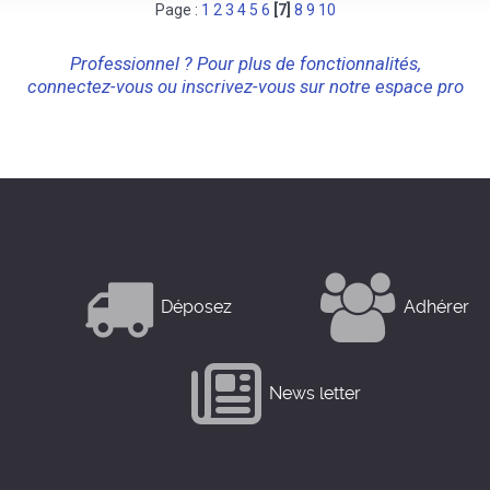
Page :
1
2
3
4
5
6
[7]
8
9
10
Professionnel ? Pour plus de fonctionnalités,
connectez-vous ou inscrivez-vous sur notre espace pro
Déposez
Adhérer
News letter