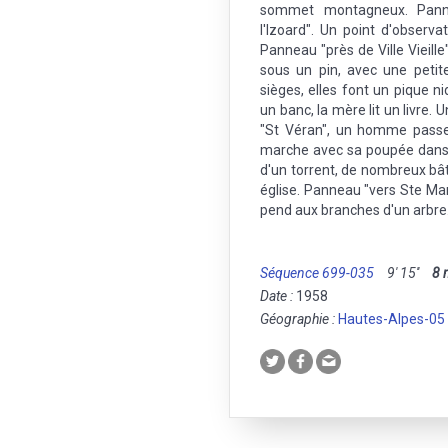
sommet montagneux. Pann
l'Izoard". Un point d'observ
Panneau "près de Ville Vieille"
sous un pin, avec une petit
sièges, elles font un pique ni
un banc, la mère lit un livre.
"St Véran", un homme passe à
marche avec sa poupée dans le
d'un torrent, de nombreux bâti
église. Panneau "vers Ste Marg
pend aux branches d'un arbre
Séquence 699-035
9' 15''
8
Date :
1958
Géographie :
Hautes-Alpes-05