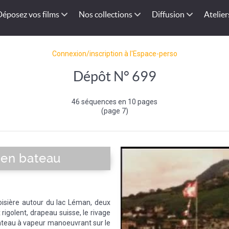
Déposez vos films
Nos collections
Diffusion
Atelier
Connexion/inscription à l'Espace-perso
Dépôt N° 699
46 séquences en 10 pages
(page 7)
 en bateau
roisière autour du lac Léman, deux
 rigolent, drapeau suisse, le rivage
bateau à vapeur manoeuvrant sur le