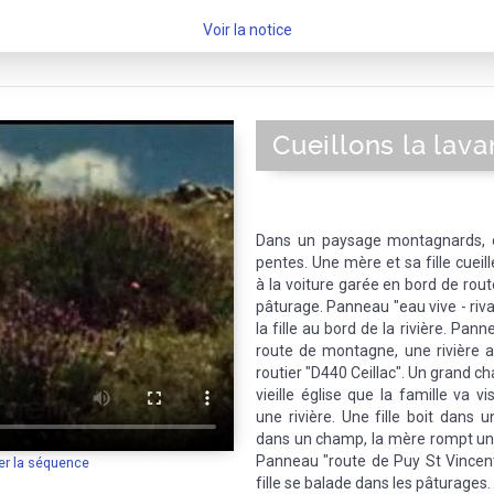
Voir la notice
Cueillons la lav
Dans un paysage montagnards, d
pentes. Une mère et sa fille cueill
à la voiture garée en bord de ro
pâturage. Panneau "eau vive - riv
la fille au bord de la rivière. Pan
route de montagne, une rivière a
routier "D440 Ceillac". Un grand c
vieille église que la famille va 
une rivière. Une fille boit dans 
dans un champ, la mère rompt une 
Panneau "route de Puy St Vincent
er la séquence
fille se balade dans les pâturages.