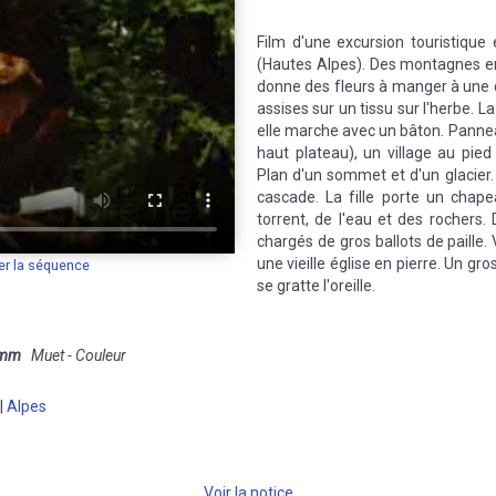
Film d'une excursion touristique 
(Hautes Alpes). Des montagnes enn
donne des fleurs à manger à une ch
assises sur un tissu sur l'herbe. L
elle marche avec un bâton. Panne
haut plateau), un village au pied
Plan d'un sommet et d'un glacier
cascade. La fille porte un chape
torrent, de l'eau et des rochers
chargés de gros ballots de paille.
une vieille église en pierre. Un gro
er la séquence
se gratte l'oreille.
 mm
Muet - Couleur
|
Alpes
Voir la notice