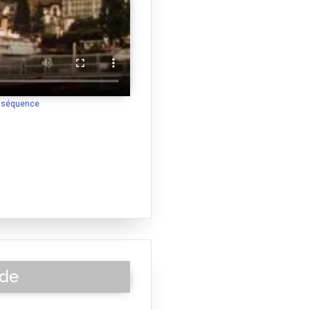
a séquence
ide