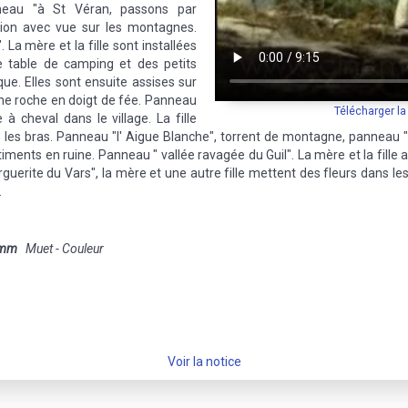
eau "à St Véran, passons par
ation avec vue sur les montagnes.
. La mère et la fille sont installées
e table de camping et des petits
que. Elles sont ensuite assises sur
 Une roche en doigt de fée. Panneau
Télécharger l
 cheval dans le village. La fille
s bras. Panneau "l' Aigue Blanche", torrent de montagne, panneau "vill
ments en ruine. Panneau " vallée ravagée du Guil". La mère et la fille a
uerite du Vars", la mère et une autre fille mettent des fleurs dans les 
.
 mm
Muet - Couleur
Voir la notice