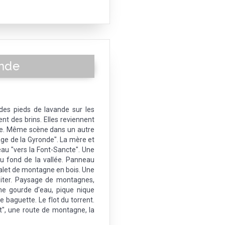
ande
es pieds de lavande sur les
ent des brins. Elles reviennent
ute. Même scène dans un autre
age de la Gyronde". La mère et
neau "vers la Font-Sancte". Une
u fond de la vallée. Panneau
halet de montagne en bois. Une
visiter. Paysage de montagnes,
une gourde d'eau, pique nique
baguette. Le flot du torrent.
", une route de montagne, la