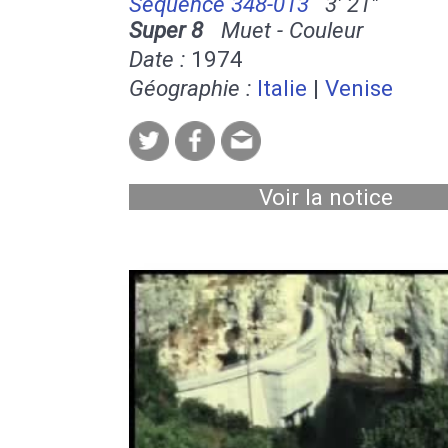
Séquence 348-013
3' 21''
Super 8
Muet - Couleur
Date :
1974
Géographie :
Italie
|
Venise
Voir la notice