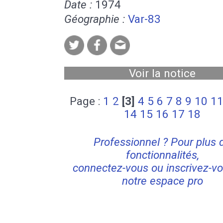
Date :
1974
Géographie :
Var-83
Voir la notice
Page :
1
2
[3]
4
5
6
7
8
9
10
1
14
15
16
17
18
Professionnel ? Pour plus 
fonctionnalités,
connectez-vous ou inscrivez-vo
notre espace pro