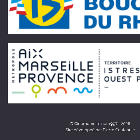
© Cinémémoire.net 1997 - 2026
Site développé par Pierre Goulaouic