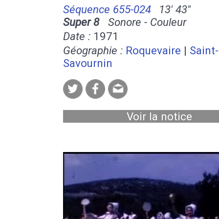
Séquence 655-024
13' 43''
Super 8
Sonore - Couleur
Date :
1971
Géographie :
Roquevaire
|
Saint-
Savournin
Voir la notice