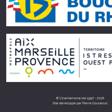
© Cinémémoire.net 1997 - 2026
Site développé par Pierre Goulaouic