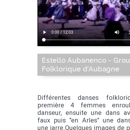
Estello Aubanenco - Gro
Folklorique d'Aubagne
Différentes danses folklori
première 4 femmes enroul
danseur, ensuite une dans a
faux puis "en Arles" une dan
une jarre.Quelques images de 