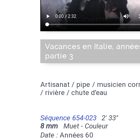
Vacances en Italie, année
partie 3
Artisanat / pipe / musicien c
/ rivière / chute d'eau
Séquence 654-023
2' 33''
8 mm
Muet - Couleur
Date :
Années 60