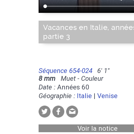
Vacances en Italie, année
partie 3
Séquence 654-024
6' 1''
8 mm
Muet - Couleur
Date :
Années 60
Géographie :
Italie
|
Venise
Voir la notice