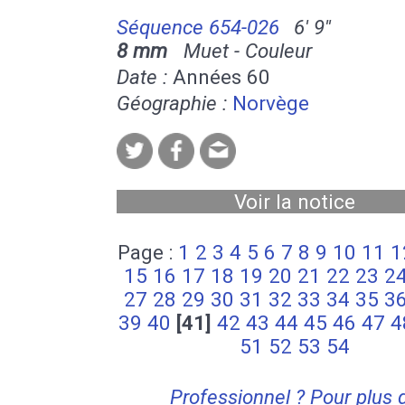
Séquence 654-026
6' 9''
8 mm
Muet - Couleur
Date :
Années 60
Géographie :
Norvège
Voir la notice
Page :
1
2
3
4
5
6
7
8
9
10
11
1
15
16
17
18
19
20
21
22
23
2
27
28
29
30
31
32
33
34
35
3
39
40
[41]
42
43
44
45
46
47
4
51
52
53
54
Professionnel ? Pour plus 