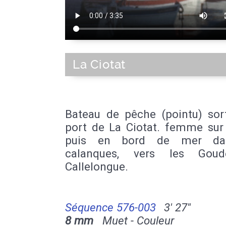
La Ciotat
Bateau de pêche (pointu) sor
port de La Ciotat. femme sur 
puis en bord de mer da
calanques, vers les Gou
Callelongue.
Séquence 576-003
3' 27''
8 mm
Muet - Couleur