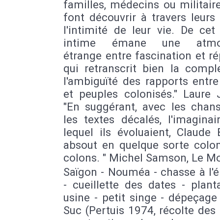
familles, médecins ou militair
font découvrir à travers leur
l'intimité de leur vie. De ce
intime émane une atmo
étrange entre fascination et ré
qui retranscrit bien la compl
l'ambiguïté des rapports entr
et peuples colonisés." Laure 
"En suggérant, avec les chan
les textes décalés, l'imagina
lequel ils évoluaient, Claude
absout en quelque sorte colon
colons. " Michel Samson, Le M
Saïgon - Nouméa - chasse à l'
- cueillette des dates - plant
usine - petit singe - dépeçage
Suc (Pertuis 1974, récolte des 