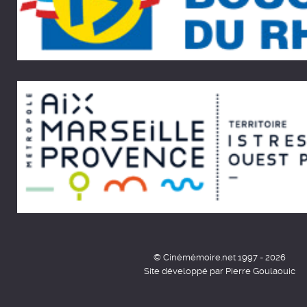
© Cinémémoire.net 1997 - 2026
Site développé par Pierre Goulaouic