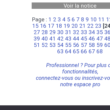
Voir la notice
Page :
1
2
3
4
5
6
7
8
9
10
11
1
15
16
17
18
19
20
21
22
23
[2
27
28
29
30
31
32
33
34
35
3
39
40
41
42
43
44
45
46
47
4
51
52
53
54
55
56
57
58
59
6
63
64
65
66
67
68
Professionnel ? Pour plus 
fonctionnalités,
connectez-vous ou inscrivez-vo
notre espace pro