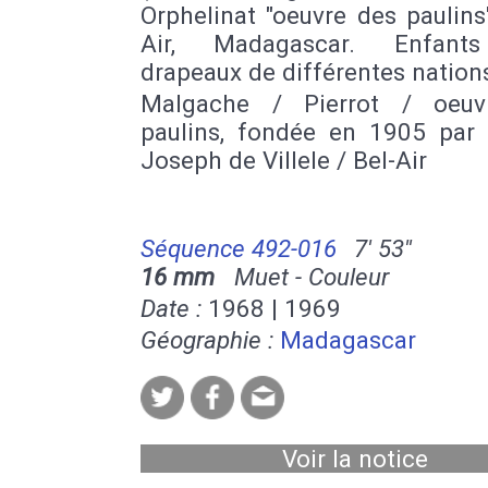
Orphelinat "oeuvre des paulins
Air, Madagascar. Enfant
drapeaux de différentes nation
Malgache / Pierrot / oeuv
paulins, fondée en 1905 par 
Joseph de Villele / Bel-Air
Séquence 492-016
7' 53''
16 mm
Muet - Couleur
Date :
1968 | 1969
Géographie :
Madagascar
Voir la notice