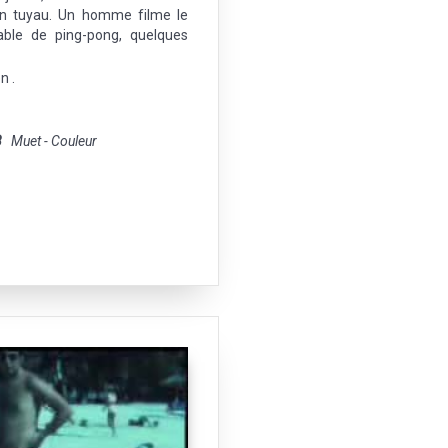
un tuyau. Un homme filme le
table de ping-pong, quelques
n .
8
Muet - Couleur