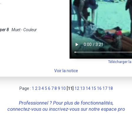
.
per 8
Muet - Couleur
Télécharger l
Voir la notice
Page :
1
2
3
4
5
6
7
8
9
10
[11]
12
13
14
15
16
17
18
Professionnel ? Pour plus de fonctionnalités,
connectez-vous ou inscrivez-vous sur notre espace pro