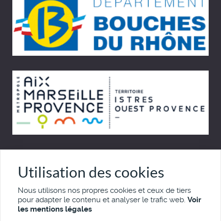
© Cinémémoire.net 1997 - 2026
Utilisation des cookies
Site développé par Pierre Goulaouic
Nous utilisons nos propres cookies et ceux de tiers
pour adapter le contenu et analyser le trafic web.
Voir
Mentions légales
Nous contacter
les mentions légales