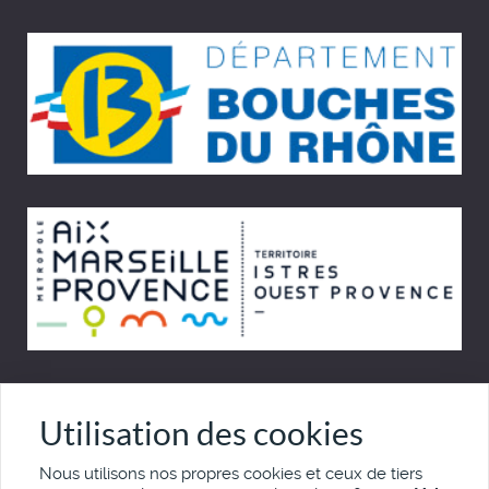
© Cinémémoire.net 1997 - 2026
Utilisation des cookies
Site développé par Pierre Goulaouic
Nous utilisons nos propres cookies et ceux de tiers