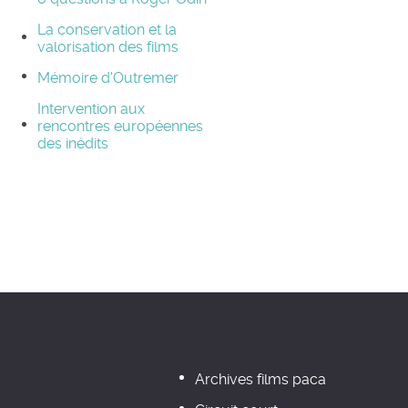
La conservation et la
valorisation des films
Mémoire d'Outremer
Intervention aux
rencontres européennes
des inédits
Archives films paca