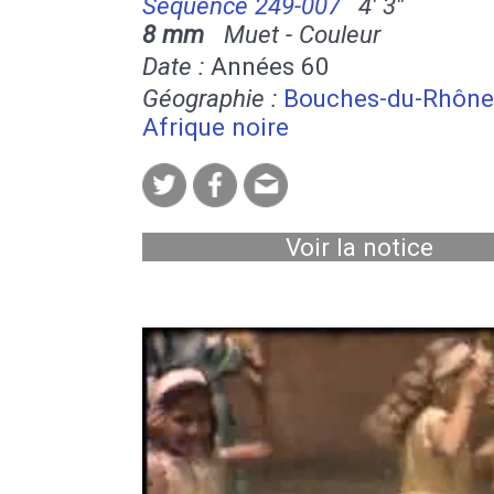
Séquence 249-007
4' 3''
8 mm
Muet - Couleur
Date :
Années 60
Géographie :
Bouches-du-Rhône
Afrique noire
Voir la notice