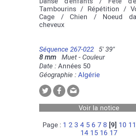
Danse d'enfants / Fête d'
Tambourins / Répétition / Vo
Cage / Chien / Noeud da
cheveux
Séquence 267-022
5' 39''
8 mm
Muet - Couleur
Date :
Années 50
Géographie :
Algérie
Voir la notice
Page :
1
2
3
4
5
6
7
8
[9]
10
1
14
15
16
17