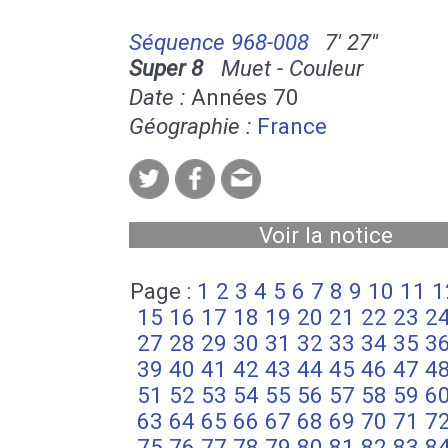
Séquence 968-008
7' 27''
Super 8
Muet - Couleur
Date :
Années 70
Géographie :
France
Voir la notice
Page :
1
2
3
4
5
6
7
8
9
10
11
1
15
16
17
18
19
20
21
22
23
2
27
28
29
30
31
32
33
34
35
3
39
40
41
42
43
44
45
46
47
4
51
52
53
54
55
56
57
58
59
6
63
64
65
66
67
68
69
70
71
7
75
76
77
78
79
80
81
82
83
8