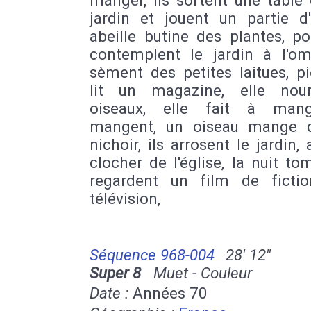
Boulbon
|
Cabannes
|
Cadolive
|
Carn
jardin et jouent un partie d'
Provence
|
Ceyreste
|
Charleval
|
Chât
abeille butine des plantes, poi
le-Rouge
|
Châteauneuf-les-Marti
contemplent le jardin à l'omb
Châteaurenard
|
Cornillon-Confoux
|
C
sèment des petites laitues, pi
La Destrousse
|
Éguilles
|
Eyguières
|
E
lit un magazine, elle nour
Fuveau
|
Grans
|
Graveson
|
Gréasque
oiseaux, elle fait à mang
|
Lamanon
|
Lambesc
|
Lançon-Pro
Maillane
|
Mas-Blanc-des-Alpilles
|
Ma
mangent, un oiseau mange 
les-Alpilles
|
Meyrargues
|
Meyreuil
|
M
nichoir, ils arrosent le jardin, a
Mouriès
|
Noves
|
Orgon
|
Paradou
|
L
clocher de l'église, la nuit to
sur-Huveaune
|
Peynier
|
Peypin
|
Peyr
regardent un film de ficti
Provence
|
Plan-de-Cuques
|
Plan-d'
télévision,
Puyloubier
|
Le Puy-Sainte-Réparade
|
Rognes
|
Rognonas
|
La Roque-d'Ant
Roquefort-la-Bédoule
|
Roquevaire
|
R
Saint-Andiol
|
Saint-Antonin-sur-Bayo
Séquence 968-004
28' 12''
Estève-Janson
|
Saint-Marc-Jaume
Super 8
Muet - Couleur
Saint-Martin-de-Crau
|
Saint-Mitre-les
Date :
Années 70
|
Saint-Paul-lès-Durance
|
Saint-Pier