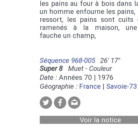
Laurent
|
Quai du Port
|
Belsunce
|
La 
les pains au four à bois dans l
Plage du Prado
|
Parc Borely
|
Les G
un homme enfourne les pains, 
Place Castellane
|
Chateau Gombert
ressort, les pains sont cuits
Blanc
|
Place de Lenche
ramenés à la maison, un
fauche un champ,
Séquence 968-005
26' 17''
Super 8
Muet - Couleur
Date :
Années 70 | 1976
Géographie :
France
|
Savoie-73
Voir la notice