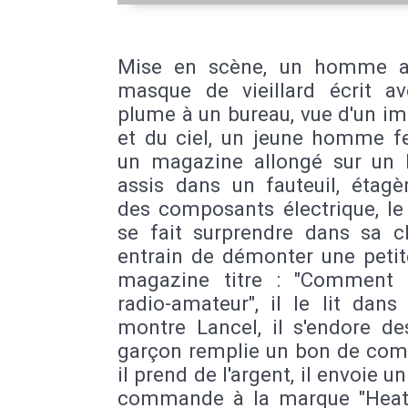
85
|
Charente-16
|
Charente-Maritime-
Sèvres-79
|
Vienne-86
|
Bas-Rhin-67
Rhin-68
|
Côte-d'Or-21
|
Nièvre-58
|
Sa
Mise en scène, un homme a
Loire-71
|
Yonne-89
|
Ardennes-08
|
A
masque de vieillard écrit a
Haute-Marne-52
|
Marne-51
|
Doubs-2
plume à un bureau, vue d'un i
Saône-70
|
Jura-39
|
Territoire-de-Bel
et du ciel, un jeune homme fe
Meurthe-et-Moselle-54
|
Meuse-55
|
Mo
un magazine allongé sur un li
|
Vosges-88
|
Essone-91
|
Hauts-de-S
Paris-75
|
Seine-et-Marne-77
|
Seine
assis dans un fauteuil, étagè
Denis-93
|
Val-d'Oise-95
|
Val-de-Ma
des composants électrique, le
Yvelines-78
|
Calvados-14
|
Manche-5
se fait surprendre dans sa 
61
|
Eure-27
|
Seine-Maritime-76
|
No
entrain de démonter une petit
Pas-de-Calais-62
|
Aisne-02
|
Oise-60
magazine titre : "Comment 
80
|
Corse-du-Sud-20B
|
Haute-Cors
radio-amateur", il le lit dans 
Aude-11
|
Gard-30
|
Hérault-34
|
Lozè
montre Lancel, il s'endore de
Pyrénées-Orientales-66
|
Alpes-de-
Provence-04
|
Alpes-Maritimes-06
|
B
garçon remplie un bon de co
du-Rhône-13
|
Hautes-Alpes-05
|
Va
il prend de l'argent, il envoie u
Vaucluse-84
|
Dordogne-24
|
Girond
commande à la marque "HeathK