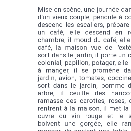
Saint Louis
|
Saint-Cannat
|
Mimet
|
Martin-De-Castillon
|
Sarcelles
|
Rouen
Mise en scène, une journée dan
à-Pitre
|
Allauch
|
Le Rove
|
Viviers (A
d'un vieux couple, pendule à co
Strasbourg
|
Roche de Rame
|
Apt
|
Br
descend les escaliers, prépare
Villeurbanne
|
Mont Ventoux
|
Alès
|
un café, elle descend en 
Mortes
|
Montpellier
|
Rochefort
|
Cav
chambre, il moud du café, elle
Mazan
|
Mallemort
|
Le Grau-du-Roi
café, la maison vue de l'extér
Pennes-Mirabeau
|
Septèmes-les-Vall
sort dans le jardin, il porte un
de Serre-Ponçon
|
Ensuès-la-Redonne
|
Brignoles
|
La Seyne sur Mer
|
Saint-
colonial, papillon, potager, elle
sur-Mer
|
Saint-Paul-de-Vence
|
Saint-
à manger, il se promène d
du-Grès
|
Gemenos
|
Biot
|
Alpilles
|
jardin, avion, tomates, coccinel
Maxime
|
Méounes-lès-Montrieux
|
sort dans le jardin, pomme 
Ventabren
|
La Fare-les-Oliviers
|
Vai
arbre, il ceuille des haricot
Romaine
|
Grasse
|
Forcalquier
|
Gar
ramasse des carottes, roses, c
Nancy
|
Le Beausset
|
Gréoux-les-B
rentrent à la maison, il met la t
Poligny
|
Le Drac (fleuve)
|
Le Drac (f
ouvre du vin rouge et le se
Fontvieille
|
Eygalières
|
Alleins
|
Aureill
Aurons
|
La Barben
|
Barbentane
|
Beau
boivent une gorgée, elle r
Belcodène
|
Berre-l'Étang
|
La Bouill
manger, ils sortent une table