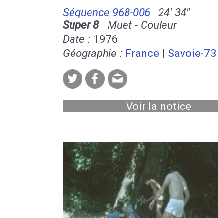
Séquence 968-006
24' 34''
Super 8
Muet - Couleur
Date :
1976
Géographie :
France
|
Savoie-73
Voir la notice