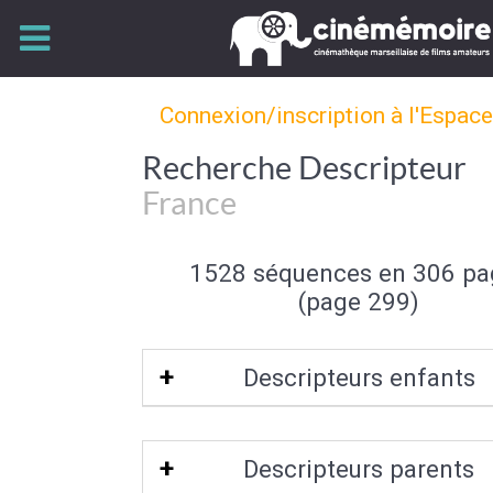
Connexion/inscription à l'Espac
Recherche Descripteur
France
1528 séquences en 306 pa
(page 299)
Descripteurs enfants
Centre Est de la France
|
Centre Oues
Descripteurs parents
France
|
Nord-Est de la France
|
Nord-