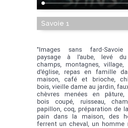
|
13007
|
13008
|
13009
|
13010
|
1301
|
13013
|
13014
|
13015
|
13016
|
Vieu
Promenade des anglais
|
Baie des 
Savoie 1
Palais des Papes
|
Salin-de-Giraud
|
Frioul
|
Pont d'Avignon
|
Alyscam
Roquefavour
|
Niolon
|
Glanum
|
Aque
Roquefavour
|
Place Bellecour
|
Pla
"Images sans fard-Savoie 
Terreaux
|
Parc de la Tête d'Or
|
Notre-
paysage à l'aube, levé du 
Brune
|
Porquerolles
|
Callelongue
|
Va
champs, montagnes, village, 
Auffes
|
Sormiou
|
La Major (Cathédral
des Accoules
|
Quai des Belges
|
For
d'église, repas en famille d
Jean
|
Le Panier (Quartier)
|
Monté
maison, café et brioche, ch
Accoules
|
Madrague Montredon
|
G
bois, vieille dame au jardin, faux
Charles
|
Avenue du prado
|
Noailles
|
chèvres menées en pâture, 
d'Athènes
|
La Joliette
|
Canebière
|
E
bois coupé, ruisseau, cham
Ferréol - Les Augustins
|
La Cité Rad
papillon, coq, préparation de l
Palais du Pharo
|
L 'Estaque
|
Stade Vé
pain dans la maison, des 
Palais Longchamp
|
Rue de Rome
|
P
ferrent un cheval, un homme
Prophète
|
Plage des Catalans
|
Egl