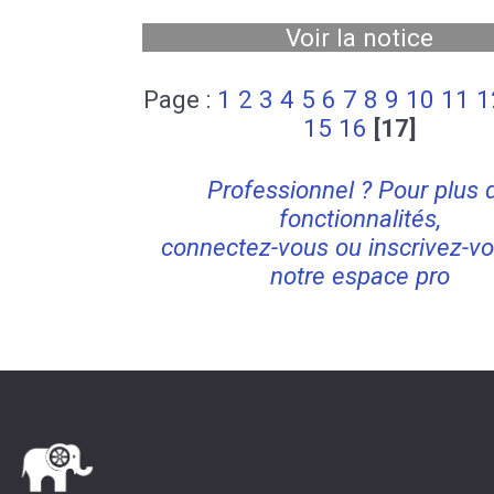
Voir la notice
Page :
1
2
3
4
5
6
7
8
9
10
11
1
15
16
[17]
Professionnel ? Pour plus 
fonctionnalités,
connectez-vous ou inscrivez-vo
notre espace pro